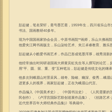
彭起健，笔名荣轩，斋号墨艺斋，1959年生，四川省乐山
书法、国画教研40多年。
现为中国国画家协会会员，中原书画院**画师，乐山大佛画
他爱夹江网书画版主，乐山柒绘艺术、夹江卓睿教育、雅乐
彭起健从小酷爱书画艺术，作品已形成笔墨浑厚，雄秀清新
他经常抽出时间研读国画大师黄宾虹先生等人撰写的论艺，反
用“平、圆、留、重、变”五种笔法，彭起健是传统文化的继
他多次到峨眉山对景采风，雄奇、险峻、幽深、俊秀....
进更多人的视界，画家彭起健，正在为峨眉山代言。
作品编入《中国美术史》、《中国书法史》、《人民需要的
民创作》、《卢浮宫国际艺联创巡展作品集》、《丝路艺术·共
近代世界百年大师经典作品集)》等典籍中。